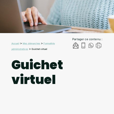
Partager ce contenu :
>
>
Accueil
Mes démarches
Formalités
>
administratives
Guichet virtuel
Guichet
virtuel