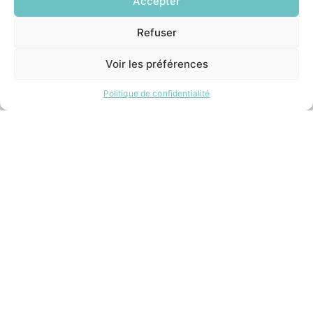
Accepter
Formalités administratives
Restauration scolaire
Refuser
EN
Demander un composteur
1 CLIC
Voir les préférences
INFORMATIONS LÉGALES
Politique de confidentialité
Mentions légales
Politique de confidentialité
Plan du site
ESPACE MUNICIPALITÉ
Contacter la mairie
Pôle santé
Le Saucatais
Formalités administratives
Restauration scolaire
Demander un composteur