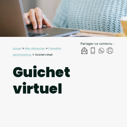
Partager ce contenu :
>
>
Accueil
Mes démarches
Formalités
>
administratives
Guichet virtuel
Guichet
virtuel