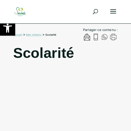
Ouvrir la barre d’outils
Partager ce contenu :
>
>
Accueil
Mes enfants
Scolarité
Scolarité