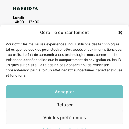
HORAIRES
Lundi:
14h00 – 17h00
Mardi:
Gérer le consentement
8h30 – 12h00 / 14h00 – 17h00
Mercredi:
8h30 – 12h00 / 14h00 – 17h00
Pour offrir les meilleures expériences, nous utilisons des technologies
Jeudi:
telles que les cookies pour stocker et/ou accéder aux informations des
8h30 – 12h00 / 14h00 – 18h00
appareils. Le fait de consentir à ces technologies nous permettra de
Vendredi:
traiter des données telles que le comportement de navigation ou les ID
8h30 – 12h00 / 14h00 – 16h30
uniques sur ce site. Le fait de ne pas consentir ou de retirer son
consentement peut avoir un effet négatif sur certaines caractéristiques
et fonctions.
ACCÉS RAPIDES
Accepter
Contacter la mairie
Pôle santé
Refuser
Le Saucatais
EN
1 CLIC
Formalités administratives
Restauration scolaire
Voir les préférences
Demander un composteur