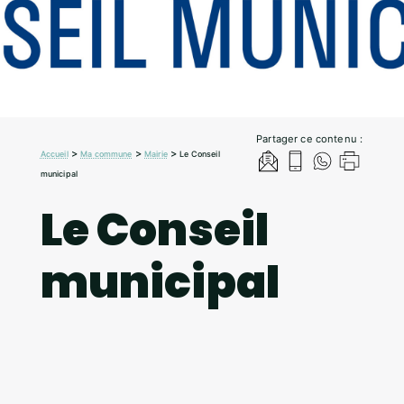
Partager ce contenu :
>
>
>
Accueil
Ma commune
Mairie
Le Conseil
municipal
Le Conseil
municipal