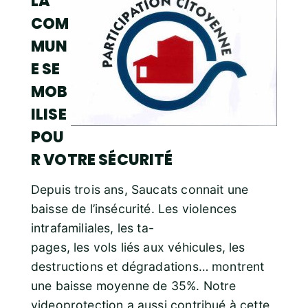
LA
COM
MUN
E SE
MOB
ILISE
POU
R VOTRE SÉCURITÉ
Depuis trois ans, Saucats connait une
baisse de l’insécurité. Les violences
intrafamiliales, les ta-
pages, les vols liés aux véhicules, les
destructions et dégradations… montrent
une baisse moyenne de 35%. Notre
videoprotection a aussi contribué à cette