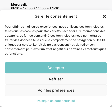
Mercredi:
8h30 – 12h00 / 14h00 – 17h00
Jeudi:
Gérer le consentement
8h30 – 12h00 / 14h00 – 18h00
Vendredi:
8h30 – 12h00 / 14h00 – 16h30
Pour offrir les meilleures expériences, nous utilisons des technologies
telles que les cookies pour stocker et/ou accéder aux informations des
appareils. Le fait de consentir à ces technologies nous permettra de
traiter des données telles que le comportement de navigation ou les ID
ACCÉS RAPIDES
uniques sur ce site. Le fait de ne pas consentir ou de retirer son
consentement peut avoir un effet négatif sur certaines caractéristiques
Contacter la mairie
et fonctions.
Pôle santé
Le Saucatais
Formalités administratives
Accepter
Restauration scolaire
Demander un composteur
Refuser
EN
1 CLIC
Voir les préférences
INFORMATIONS LÉGALES
Politique de confidentialité
Mentions légales
Politique de confidentialité