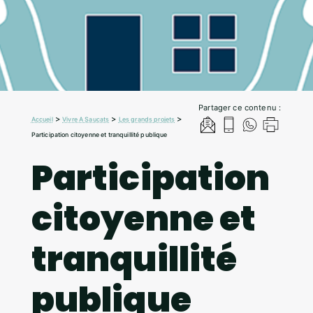
Partager ce contenu :
>
>
>
Accueil
Vivre A Saucats
Les grands projets
Participation citoyenne et tranquillité publique
Participation
citoyenne et
tranquillité
publique