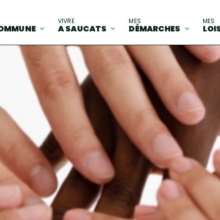
A
VIVRE
MES
MES
OMMUNE
A SAUCATS
DÉMARCHES
LOI