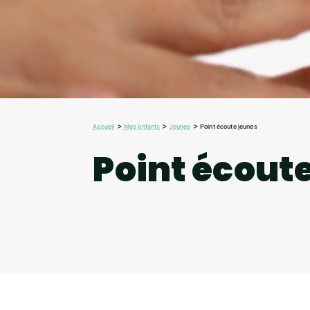
>
>
>
Accueil
Mes enfants
Jeunes
Point écoute jeunes
Point écout