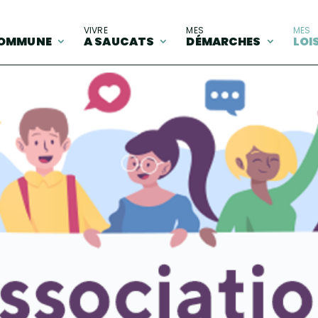
A
VIVRE
MES
MES
OMMUNE
A SAUCATS
DÉMARCHES
LOI