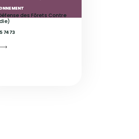
RONNEMENT
Défense des Fôrets Contre
ndie)
5 74 73