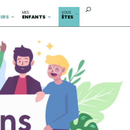
MES
VOUS
SIRS
ENFANTS
ÊTES