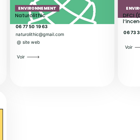
ENVIRONNEMENT
ENVI
Naturolithic
DFCI (
l’ince
06 77 50 19 63
06 73 3
naturolithic@gmail.com
@ site web
Voir
Voir