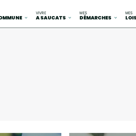
A
VIVRE
MES
MES
OMMUNE
A SAUCATS
DÉMARCHES
LOI