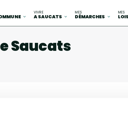
A
VIVRE
MES
MES
OMMUNE
A SAUCATS
DÉMARCHES
LOI
 Saucats