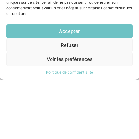
uniques sur ce site. Le fait de ne pas consentir ou de retirer son
Le Saucatais
consentement peut avoir un effet négatif sur certaines caractéristiques
Formalités administratives
et fonctions.
Restauration scolaire
Demander un composteur
Accepter
Refuser
EN
INFORMATIONS LÉGALES
1 CLIC
Mentions légales
Voir les préférences
Politique de confidentialité
Plan du site
Politique de confidentialité
ESPACE MUNICIPALITÉ
Contacter la mairie
Pôle santé
Le Saucatais
Formalités administratives
Restauration scolaire