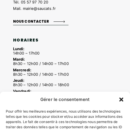
Tél.
05 57 97 70 20
Mail.
mairie@saucats.fr
NOUS CONTACTER
HORAIRES
Lundi:
14h00 – 17h00
Mardi:
8h30 – 12h00 / 14h00 – 17h00
Mercredi:
8h30 – 12h00 / 14h00 – 17h00
Jeudi:
8h30 – 12h00 / 14h00 – 18h00
Vendredi:
8h30 – 12h00 / 14h00 – 16h30
Gérer le consentement
Pour offrir les meilleures expériences, nous utilisons des technologies
ACCÉS RAPIDES
telles que les cookies pour stocker et/ou accéder aux informations des
appareils. Le fait de consentir à ces technologies nous permettra de
Contacter la mairie
traiter des données telles que le comportement de navigation ou les ID
Pôle santé