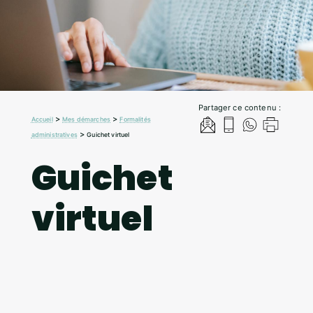
Partager ce contenu :
>
>
Accueil
Mes démarches
Formalités
>
administratives
Guichet virtuel
Guichet
virtuel