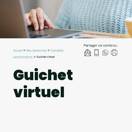
Partager ce contenu :
>
>
Accueil
Mes démarches
Formalités
>
administratives
Guichet virtuel
Guichet
virtuel