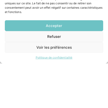
Formalités administratives
uniques sur ce site. Le fait de ne pas consentir ou de retirer son
Restauration scolaire
consentement peut avoir un effet négatif sur certaines caractéristiques
Demander un composteur
et fonctions.
Accepter
INFORMATIONS LÉGALES
Mentions légales
Refuser
EN
Politique de confidentialité
1 CLIC
Plan du site
Voir les préférences
Politique de confidentialité
ESPACE MUNICIPALITÉ
Contacter la mairie
Pôle santé
Le Saucatais
Formalités administratives
Restauration scolaire
Demander un composteur