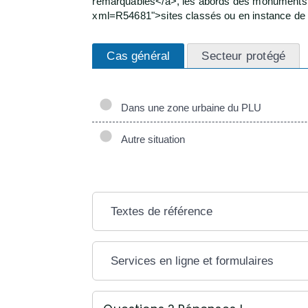
remarquables</a>, les abords des monuments hi
xml=R54681">sites classés ou en instance de c
Cas général
Secteur protégé
Dans une zone urbaine du PLU
Autre situation
Textes de référence
Services en ligne et formulaires