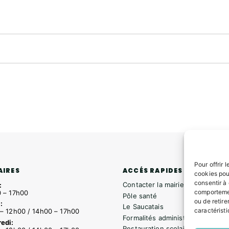
Pour offrir 
ACCÉS RAPIDES
AIRES
cookies pou
consentir à
Contacter la mairie
:
comportemen
 – 17h00
Pôle santé
ou de retire
:
Le Saucatais
caractéristi
– 12h00 / 14h00 – 17h00
Formalités administratives
edi:
Restauration scolaire