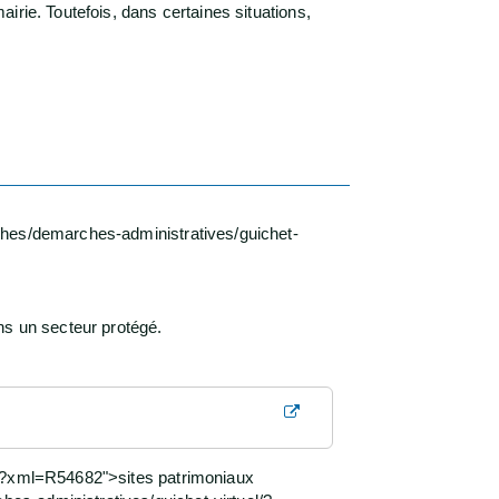
rie. Toutefois, dans certaines situations,
ches/demarches-administratives/guichet-
ns un secteur protégé.
l/?xml=R54682">sites patrimoniaux