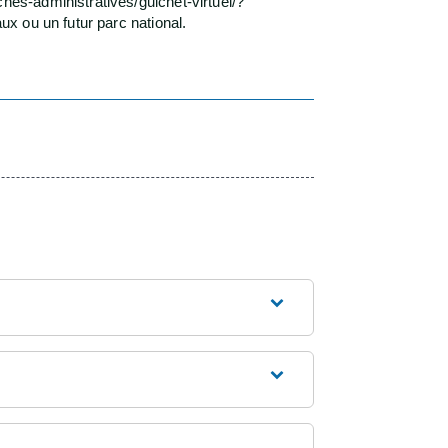
es-administratives/guichet-virtuel/?
x ou un futur parc national.