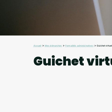
>
>
>
Accueil
Mes démarches
Formalités administratives
Guichet virtue
Guichet virt