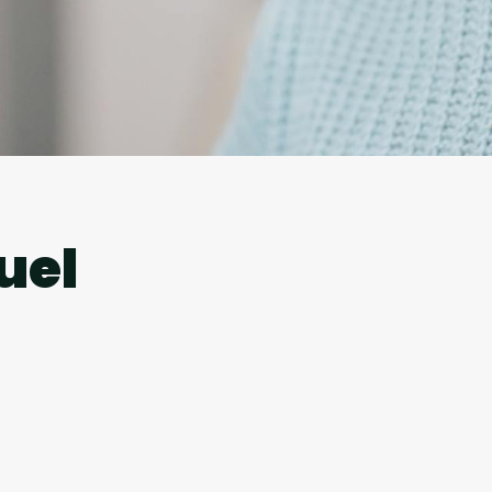
l
uel