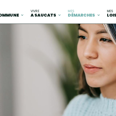
A
VIVRE
MES
MES
OMMUNE
A SAUCATS
DÉMARCHES
LOI