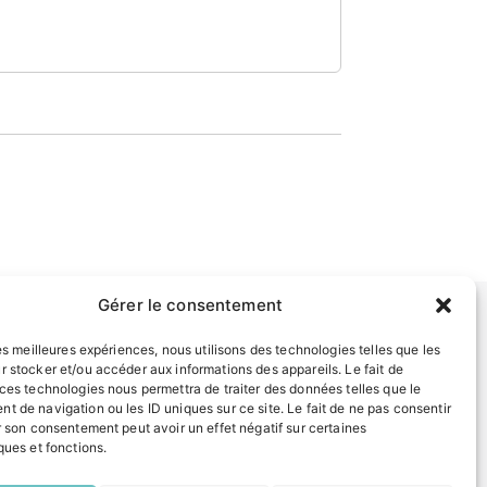
Gérer le consentement
les meilleures expériences, nous utilisons des technologies telles que les
INFORMATIONS LÉGALES
r stocker et/ou accéder aux informations des appareils. Le fait de
 ces technologies nous permettra de traiter des données telles que le
Mentions légales
t de navigation ou les ID uniques sur ce site. Le fait de ne pas consentir
Politique de confidentialité
r son consentement peut avoir un effet négatif sur certaines
Plan du site
ques et fonctions.
EN