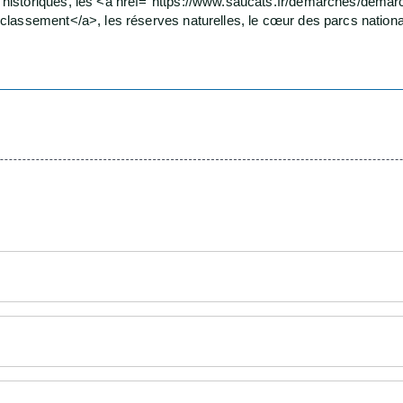
storiques, les <a href="https://www.saucats.fr/demarches/demarch
lassement</a>, les réserves naturelles, le cœur des parcs nationau