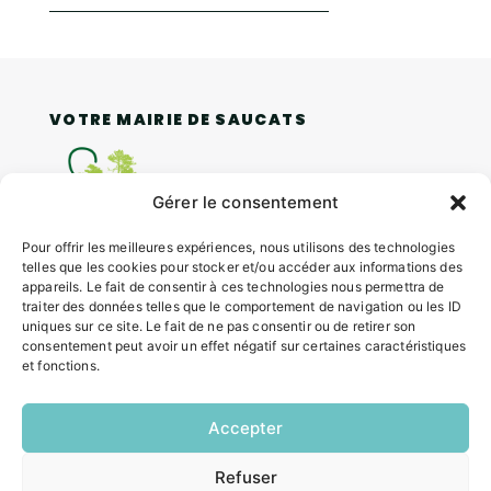
VOTRE MAIRIE DE SAUCATS
Gérer le consentement
Pour offrir les meilleures expériences, nous utilisons des technologies
telles que les cookies pour stocker et/ou accéder aux informations des
4 rue Louis Roger GIRAUDEAU,
appareils. Le fait de consentir à ces technologies nous permettra de
traiter des données telles que le comportement de navigation ou les ID
33650 SAUCATS
uniques sur ce site. Le fait de ne pas consentir ou de retirer son
Tél.
05 57 97 70 20
consentement peut avoir un effet négatif sur certaines caractéristiques
Mail.
mairie@saucats.fr
et fonctions.
NOUS CONTACTER
Accepter
Refuser
HORAIRES
EN