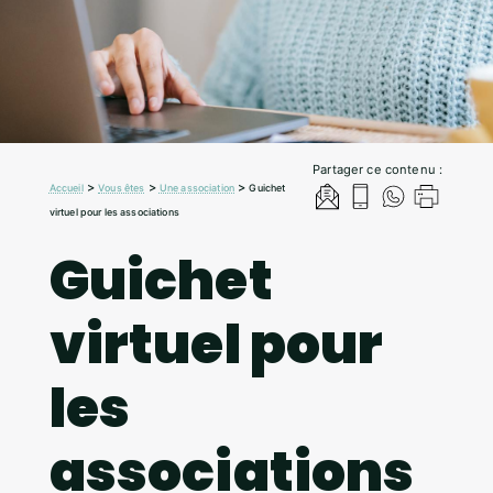
Partager ce contenu :
>
>
>
Accueil
Vous êtes
Une association
Guichet
virtuel pour les associations
Guichet
virtuel pour
les
associations