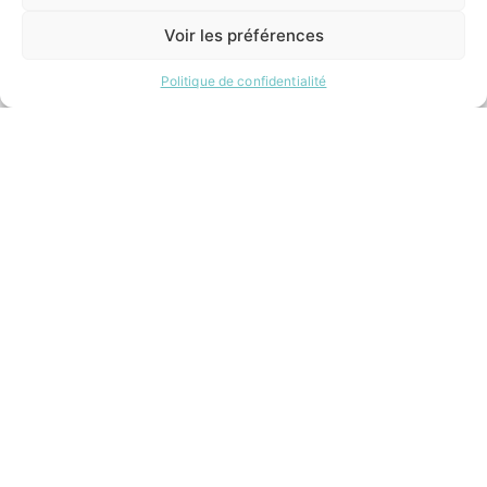
1 CLIC
Lundi:
Voir les préférences
14h00 – 17h00
Mardi:
8h30 – 12h00 / 14h00 – 17h00
Politique de confidentialité
Mercredi:
8h30 – 12h00 / 14h00 – 17h00
Jeudi:
8h30 – 12h00 / 14h00 – 18h00
Vendredi:
8h30 – 12h00 / 14h00 – 16h30
ACCÉS RAPIDES
Contacter la mairie
Pôle santé
Le Saucatais
Formalités administratives
Restauration scolaire
Demander un composteur