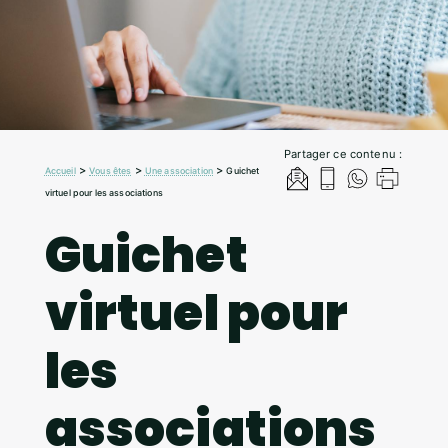
Partager ce contenu :
>
>
>
Accueil
Vous êtes
Une association
Guichet
virtuel pour les associations
Guichet
virtuel pour
les
associations