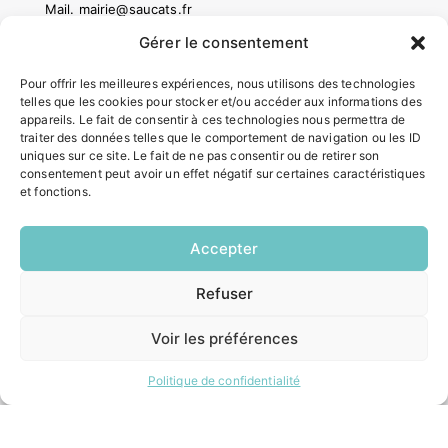
Mail.
mairie@saucats.fr
Gérer le consentement
NOUS CONTACTER
Pour offrir les meilleures expériences, nous utilisons des technologies
telles que les cookies pour stocker et/ou accéder aux informations des
HORAIRES
appareils. Le fait de consentir à ces technologies nous permettra de
traiter des données telles que le comportement de navigation ou les ID
Lundi:
uniques sur ce site. Le fait de ne pas consentir ou de retirer son
14h00 – 17h00
consentement peut avoir un effet négatif sur certaines caractéristiques
Mardi:
et fonctions.
8h30 – 12h00 / 14h00 – 17h00
Mercredi:
8h30 – 12h00 / 14h00 – 17h00
Accepter
Jeudi:
8h30 – 12h00 / 14h00 – 18h00
Refuser
Vendredi:
EN
8h30 – 12h00 / 14h00 – 16h30
1 CLIC
Voir les préférences
ACCÉS RAPIDES
Politique de confidentialité
Contacter la mairie
Pôle santé