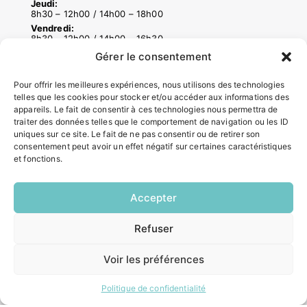
Jeudi:
8h30 – 12h00 / 14h00 – 18h00
Vendredi:
8h30 – 12h00 / 14h00 – 16h30
Gérer le consentement
ACCÉS RAPIDES
Pour offrir les meilleures expériences, nous utilisons des technologies
telles que les cookies pour stocker et/ou accéder aux informations des
Contacter la mairie
appareils. Le fait de consentir à ces technologies nous permettra de
Pôle santé
traiter des données telles que le comportement de navigation ou les ID
uniques sur ce site. Le fait de ne pas consentir ou de retirer son
Le Saucatais
consentement peut avoir un effet négatif sur certaines caractéristiques
Formalités administratives
et fonctions.
Restauration scolaire
Demander un composteur
Accepter
INFORMATIONS LÉGALES
Refuser
EN
1 CLIC
Mentions légales
Voir les préférences
Politique de confidentialité
Plan du site
Politique de confidentialité