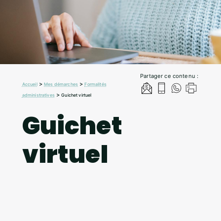
Partager ce contenu :
>
>
Accueil
Mes démarches
Formalités
>
administratives
Guichet virtuel
Guichet
virtuel