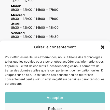
14h00 – 17h00
Mardi:
8h30 – 12h00 / 14h00 – 17h00
Mercredi:
8h30 – 12h00 / 14h00 – 17h00
Jeudi:
8h30 – 12h00 / 14h00 – 18h00
Vendredi:
8h30 – 12h00 / 14h00 – 16h30
Gérer le consentement
ACCÉS RAPIDES
Pour offrir les meilleures expériences, nous utilisons des technologies
Contacter la mairie
telles que les cookies pour stocker et/ou accéder aux informations des
Pôle santé
appareils. Le fait de consentir à ces technologies nous permettra de
traiter des données telles que le comportement de navigation ou les ID
Le Saucatais
uniques sur ce site. Le fait de ne pas consentir ou de retirer son
Formalités administratives
consentement peut avoir un effet négatif sur certaines caractéristiques
Restauration scolaire
et fonctions.
Demander un composteur
Accepter
INFORMATIONS LÉGALES
Refuser
EN