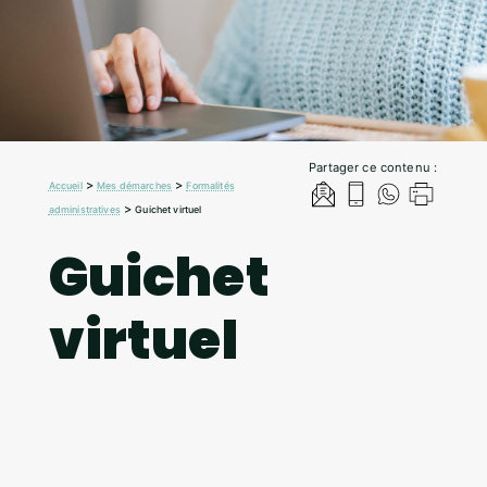
Partager ce contenu :
>
>
Accueil
Mes démarches
Formalités
>
administratives
Guichet virtuel
Guichet
virtuel