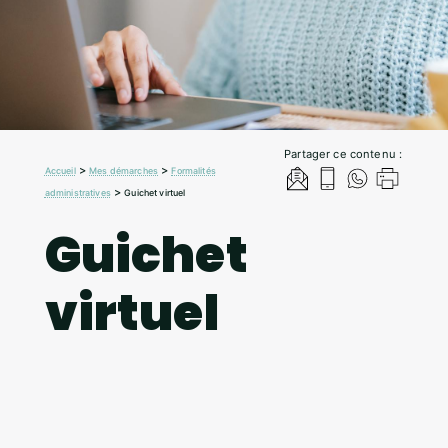
Partager ce contenu :
>
>
Accueil
Mes démarches
Formalités
>
administratives
Guichet virtuel
Guichet
virtuel