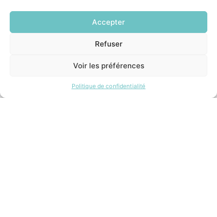
Le Saucatais
Formalités administratives
Accepter
Restauration scolaire
Demander un composteur
Refuser
EN
1 CLIC
Voir les préférences
INFORMATIONS LÉGALES
Mentions légales
Politique de confidentialité
Politique de confidentialité
Plan du site
ESPACE MUNICIPALITÉ
Contacter la mairie
Pôle santé
Le Saucatais
Formalités administratives
Restauration scolaire
Demander un composteur