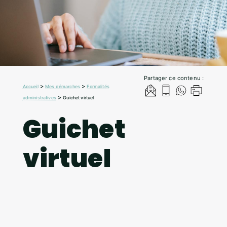
Partager ce contenu :
>
>
Accueil
Mes démarches
Formalités
>
administratives
Guichet virtuel
Guichet
virtuel