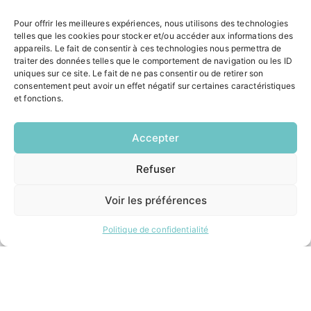
Pour offrir les meilleures expériences, nous utilisons des technologies
ACCÉS RAPIDES
telles que les cookies pour stocker et/ou accéder aux informations des
appareils. Le fait de consentir à ces technologies nous permettra de
Contacter la mairie
traiter des données telles que le comportement de navigation ou les ID
Pôle santé
uniques sur ce site. Le fait de ne pas consentir ou de retirer son
Le Saucatais
consentement peut avoir un effet négatif sur certaines caractéristiques
et fonctions.
Formalités administratives
Restauration scolaire
Demander un composteur
Accepter
Refuser
EN
INFORMATIONS LÉGALES
1 CLIC
Mentions légales
Voir les préférences
Politique de confidentialité
Plan du site
Politique de confidentialité
ESPACE MUNICIPALITÉ