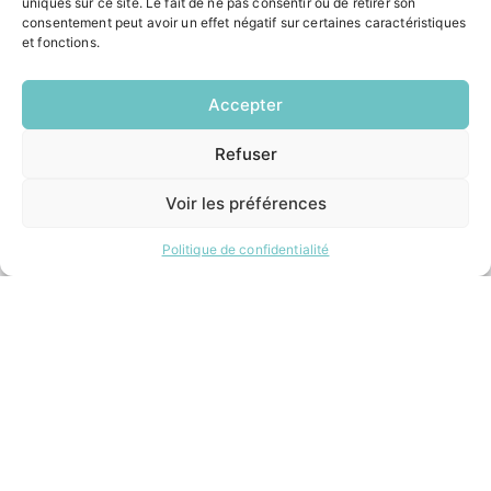
uniques sur ce site. Le fait de ne pas consentir ou de retirer son
Restauration scolaire
consentement peut avoir un effet négatif sur certaines caractéristiques
Demander un composteur
et fonctions.
Accepter
INFORMATIONS LÉGALES
Mentions légales
Refuser
EN
Politique de confidentialité
1 CLIC
Plan du site
Voir les préférences
Politique de confidentialité
ESPACE MUNICIPALITÉ
Contacter la mairie
Pôle santé
Le Saucatais
Formalités administratives
Restauration scolaire
Demander un composteur