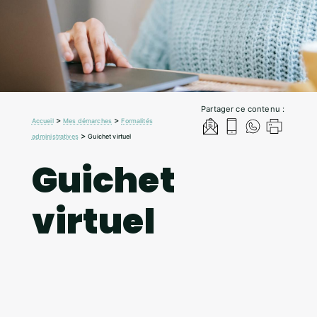
Partager ce contenu :
>
>
Accueil
Mes démarches
Formalités
>
administratives
Guichet virtuel
Guichet
virtuel