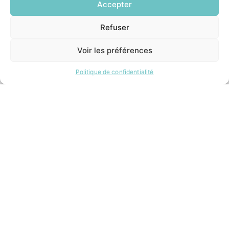
Accepter
Refuser
INFORMATIONS LÉGALES
EN
1 CLIC
Mentions légales
Voir les préférences
Politique de confidentialité
Plan du site
Politique de confidentialité
ESPACE MUNICIPALITÉ
Contacter la mairie
Pôle santé
Le Saucatais
Formalités administratives
Restauration scolaire
Demander un composteur
Site développé avec ♥ par
Timecom