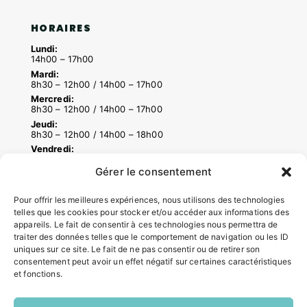
HORAIRES
Lundi:
14h00 – 17h00
Mardi:
8h30 – 12h00 / 14h00 – 17h00
Mercredi:
8h30 – 12h00 / 14h00 – 17h00
Jeudi:
8h30 – 12h00 / 14h00 – 18h00
Vendredi:
8h30 – 12h00 / 14h00 – 16h30
Gérer le consentement
Pour offrir les meilleures expériences, nous utilisons des technologies
ACCÉS RAPIDES
telles que les cookies pour stocker et/ou accéder aux informations des
appareils. Le fait de consentir à ces technologies nous permettra de
Contacter la mairie
traiter des données telles que le comportement de navigation ou les ID
Pôle santé
uniques sur ce site. Le fait de ne pas consentir ou de retirer son
Le Saucatais
consentement peut avoir un effet négatif sur certaines caractéristiques
Formalités administratives
et fonctions.
Restauration scolaire
Demander un composteur