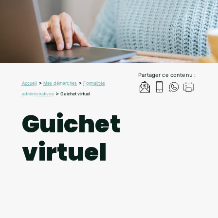
Partager ce contenu :
>
>
Accueil
Mes démarches
Formalités
>
administratives
Guichet virtuel
Guichet
virtuel