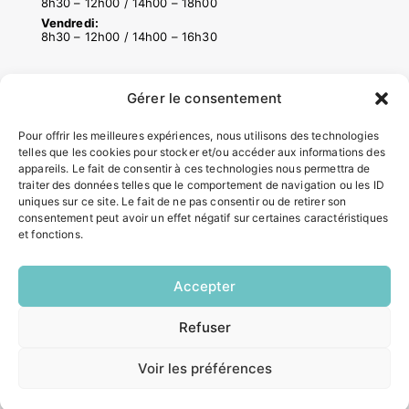
8h30 – 12h00 / 14h00 – 18h00
Vendredi:
8h30 – 12h00 / 14h00 – 16h30
ACCÉS RAPIDES
Gérer le consentement
Contacter la mairie
Pour offrir les meilleures expériences, nous utilisons des technologies
Pôle santé
telles que les cookies pour stocker et/ou accéder aux informations des
Le Saucatais
appareils. Le fait de consentir à ces technologies nous permettra de
Formalités administratives
traiter des données telles que le comportement de navigation ou les ID
uniques sur ce site. Le fait de ne pas consentir ou de retirer son
Restauration scolaire
consentement peut avoir un effet négatif sur certaines caractéristiques
Demander un composteur
et fonctions.
INFORMATIONS LÉGALES
Accepter
EN
Mentions légales
Refuser
1 CLIC
Politique de confidentialité
Plan du site
Voir les préférences
ESPACE MUNICIPALITÉ