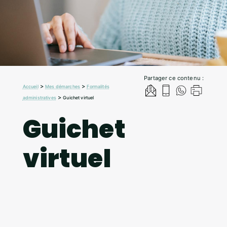
Partager ce contenu :
>
>
Accueil
Mes démarches
Formalités
>
administratives
Guichet virtuel
Guichet
virtuel