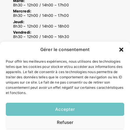
Mardi:
8h30 – 12h00 / 14h00 – 17h00
Mercredi:
8h30 – 12h00 / 14h00 – 17h00
Jeudi:
8h30 – 12h00 / 14h00 – 18h00
Vendredi:
8h30 – 12h00 / 14h00 – 16h30
Gérer le consentement
ACCÉS RAPIDES
Pour offrir les meilleures expériences, nous utilisons des technologies
Contacter la mairie
telles que les cookies pour stocker et/ou accéder aux informations des
Pôle santé
appareils. Le fait de consentir à ces technologies nous permettra de
traiter des données telles que le comportement de navigation ou les ID
Le Saucatais
uniques sur ce site. Le fait de ne pas consentir ou de retirer son
Formalités administratives
consentement peut avoir un effet négatif sur certaines caractéristiques
Restauration scolaire
et fonctions.
Demander un composteur
Accepter
INFORMATIONS LÉGALES
Refuser
EN
Mentions légales
1 CLIC