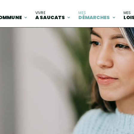
A
VIVRE
MES
MES
OMMUNE
A SAUCATS
DÉMARCHES
LOI