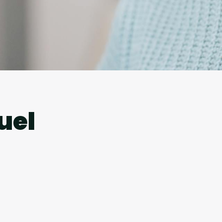
l
uel