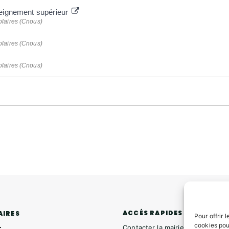
seignement supérieur
olaires (Cnous)
olaires (Cnous)
olaires (Cnous)
ACCÉS RAPIDES
AIRES
Pour offrir 
cookies pou
Contacter la mairie
: