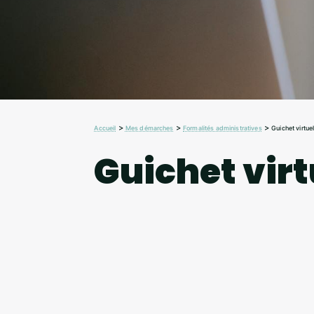
>
>
>
Accueil
Mes démarches
Formalités administratives
Guichet virtue
Guichet virt