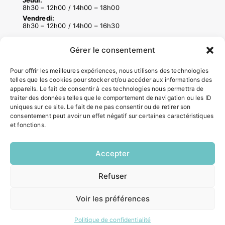
8h30 – 12h00 / 14h00 – 18h00
Vendredi:
8h30 – 12h00 / 14h00 – 16h30
Gérer le consentement
ACCÉS RAPIDES
Pour offrir les meilleures expériences, nous utilisons des technologies
Contacter la mairie
telles que les cookies pour stocker et/ou accéder aux informations des
Pôle santé
appareils. Le fait de consentir à ces technologies nous permettra de
Le Saucatais
traiter des données telles que le comportement de navigation ou les ID
Formalités administratives
uniques sur ce site. Le fait de ne pas consentir ou de retirer son
consentement peut avoir un effet négatif sur certaines caractéristiques
Restauration scolaire
et fonctions.
Demander un composteur
Accepter
INFORMATIONS LÉGALES
Refuser
EN
Mentions légales
1 CLIC
Politique de confidentialité
Voir les préférences
Plan du site
Politique de confidentialité