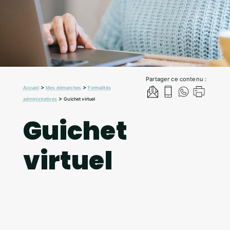
Partager ce contenu :
>
>
Accueil
Mes démarches
Formalités
>
administratives
Guichet virtuel
Guichet
virtuel