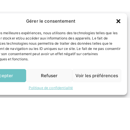
Gérer le consentement
les meilleures expériences, nous utilisons des technologies telles que les
INFORMATIONS LÉGALES
r stocker et/ou accéder aux informations des appareils. Le fait de
Mentions légales
 ces technologies nous permettra de traiter des données telles que le
Politique de confidentialité
t de navigation ou les ID uniques sur ce site. Le fait de ne pas consentir
r son consentement peut avoir un effet négatif sur certaines
Plan du site
ques et fonctions.
EN
1 CLIC
ESPACE MUNICIPALITÉ
cepter
Refuser
Voir les préférences
Politique de confidentialité
 un composteur