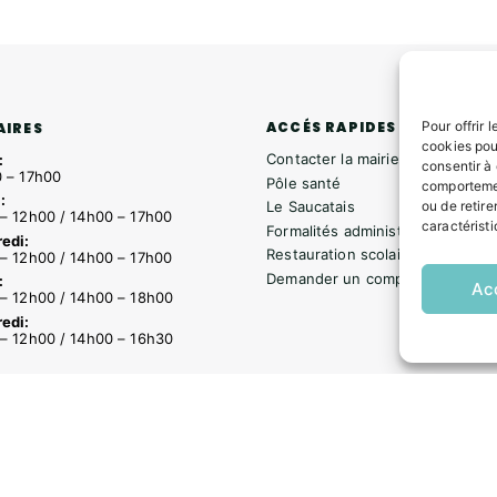
Pour offrir 
ACCÉS RAPIDES
AIRES
cookies pou
Contacter la mairie
:
consentir à
 – 17h00
Pôle santé
comportemen
:
ou de retire
Le Saucatais
– 12h00 / 14h00 – 17h00
caractéristi
Formalités administratives
edi:
Restauration scolaire
– 12h00 / 14h00 – 17h00
Demander un composteur
:
Ac
– 12h00 / 14h00 – 18h00
edi:
– 12h00 / 14h00 – 16h30
s
Formalités administratives
Restauration scolaire
Demander