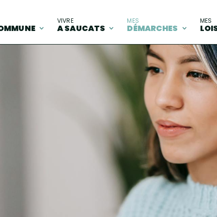
A
VIVRE
MES
MES
OMMUNE
A SAUCATS
DÉMARCHES
LOI