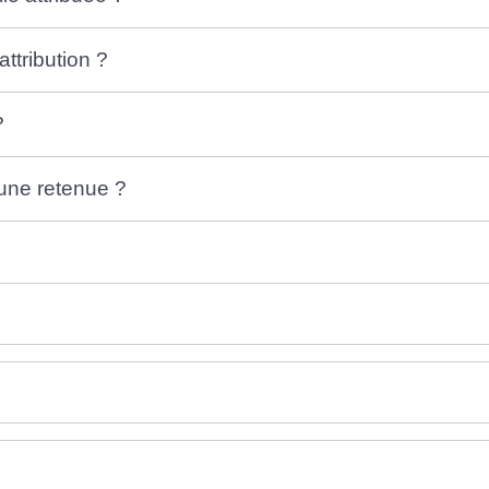
ttribution ?
?
d'une retenue ?