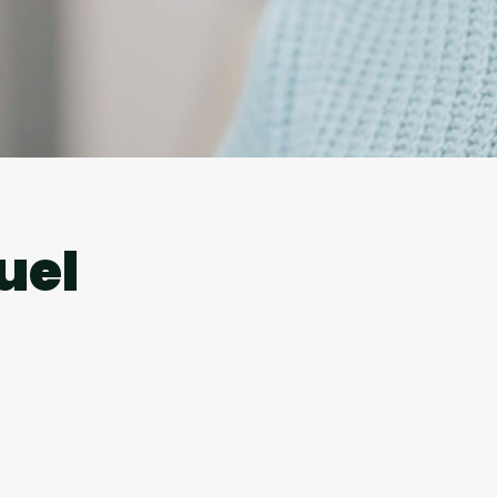
l
uel