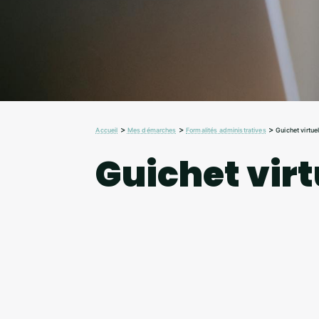
>
>
>
Accueil
Mes démarches
Formalités administratives
Guichet virtue
Guichet virt