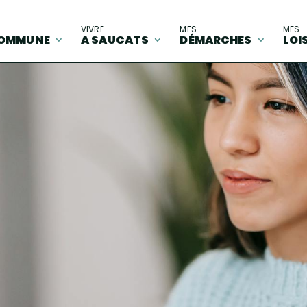
A
VIVRE
MES
MES
OMMUNE
A SAUCATS
DÉMARCHES
LOI