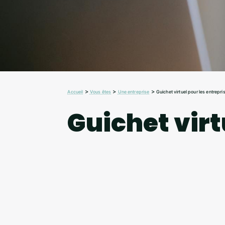
>
>
>
Accueil
Vous êtes
Une entreprise
Guichet virtuel pour les entrepri
Guichet virt