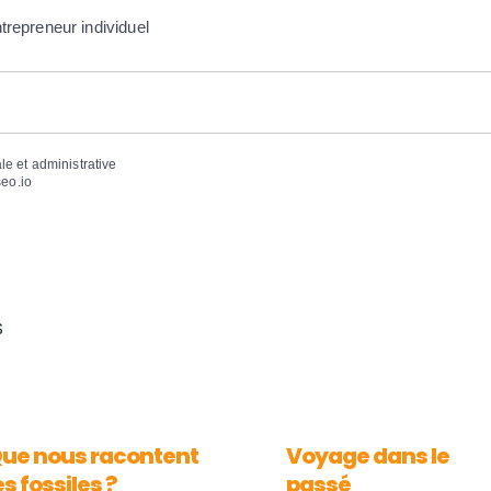
trepreneur individuel
ale et administrative
eo.io
S
ue nous racontent
Voyage dans le
es fossiles ?
passé