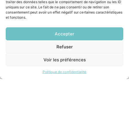
traiter des données telles que le comportement de navigation ou les ID
uniques sur ce site. Le fait de ne pas consentir ou de retirer son
HORAIRES
consentement peut avoir un effet négatif sur certaines caractéristiques
et fonctions.
Lundi:
14h00 – 17h00
Mardi:
Accepter
8h30 – 12h00 / 14h00 – 17h00
Mercredi:
8h30 – 12h00 / 14h00 – 17h00
Refuser
EN
1 CLIC
Jeudi:
8h30 – 12h00 / 14h00 – 18h00
Voir les préférences
Vendredi:
8h30 – 12h00 / 14h00 – 16h30
Politique de confidentialité
ACCÉS RAPIDES
Contacter la mairie
Pôle santé
Le Saucatais
Formalités administratives
Restauration scolaire
Demander un composteur