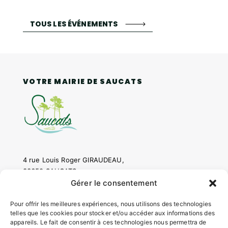
TOUS LES ÉVÉNEMENTS
VOTRE MAIRIE DE SAUCATS
4 rue Louis Roger GIRAUDEAU,
33650 SAUCATS
Tél.
05 57 97 70 20
Gérer le consentement
Mail.
mairie@saucats.fr
Pour offrir les meilleures expériences, nous utilisons des technologies
telles que les cookies pour stocker et/ou accéder aux informations des
NOUS CONTACTER
appareils. Le fait de consentir à ces technologies nous permettra de