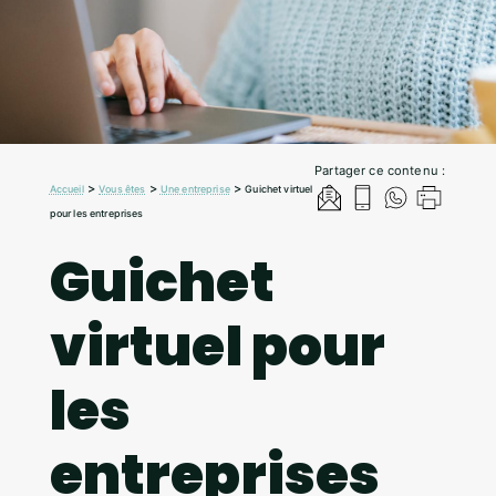
Partager ce contenu :
>
>
>
Accueil
Vous êtes
Une entreprise
Guichet virtuel
pour les entreprises
Guichet
virtuel pour
les
entreprises