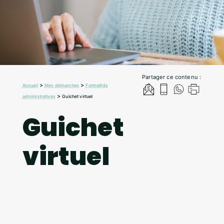
Partager ce contenu :
>
>
Accueil
Mes démarches
Formalités
>
administratives
Guichet virtuel
Guichet
virtuel