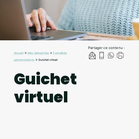
Partager ce contenu :
>
>
Accueil
Mes démarches
Formalités
>
administratives
Guichet virtuel
Guichet
virtuel