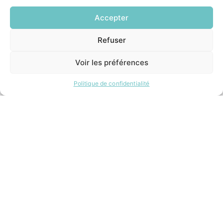
Accepter
INFORMATIONS LÉGALES
Refuser
EN
Mentions légales
1 CLIC
Politique de confidentialité
Voir les préférences
Plan du site
Politique de confidentialité
ESPACE MUNICIPALITÉ
Contacter la mairie
Pôle santé
Le Saucatais
Formalités administratives
Restauration scolaire
Demander un composteur