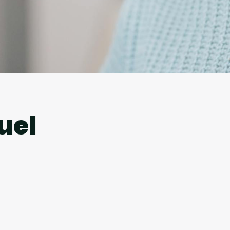
l
uel