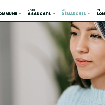
A
VIVRE
MES
MES
OMMUNE
A SAUCATS
DÉMARCHES
LOI