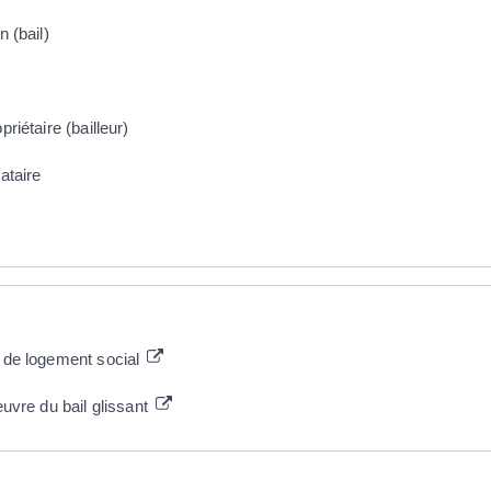
n (bail)
riétaire (bailleur)
ataire
e de logement social
vre du bail glissant