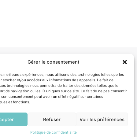
Gérer le consentement
INFORMATIONS LÉGALES
les meilleures expériences, nous utilisons des technologies telles que les
Mentions légales
r stocker et/ou accéder aux informations des appareils. Le fait de
Politique de confidentialité
 ces technologies nous permettra de traiter des données telles que le
t de navigation ou les ID uniques sur ce site. Le fait de ne pas consentir
Plan du site
r son consentement peut avoir un effet négatif sur certaines
ques et fonctions.
EN
ESPACE MUNICIPALITÉ
1 CLIC
cepter
Refuser
Voir les préférences
Politique de confidentialité