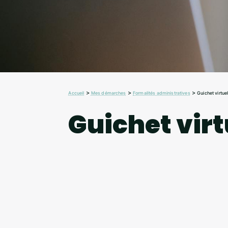
>
>
>
Accueil
Mes démarches
Formalités administratives
Guichet virtue
Guichet virt