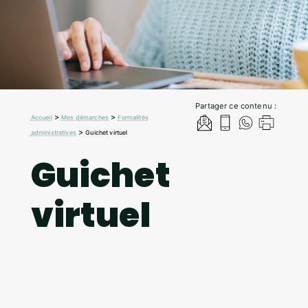
Partager ce contenu :
>
>
Accueil
Mes démarches
Formalités
>
administratives
Guichet virtuel
Guichet
virtuel