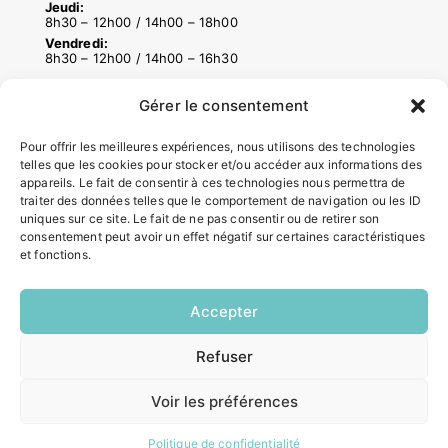
Jeudi:
8h30 – 12h00 / 14h00 – 18h00
Vendredi:
8h30 – 12h00 / 14h00 – 16h30
Gérer le consentement
ACCÉS RAPIDES
Pour offrir les meilleures expériences, nous utilisons des technologies
Contacter la mairie
telles que les cookies pour stocker et/ou accéder aux informations des
Pôle santé
appareils. Le fait de consentir à ces technologies nous permettra de
Le Saucatais
traiter des données telles que le comportement de navigation ou les ID
uniques sur ce site. Le fait de ne pas consentir ou de retirer son
Formalités administratives
consentement peut avoir un effet négatif sur certaines caractéristiques
Restauration scolaire
et fonctions.
Demander un composteur
Accepter
INFORMATIONS LÉGALES
Refuser
EN
Mentions légales
1 CLIC
Politique de confidentialité
Voir les préférences
Plan du site
Politique de confidentialité