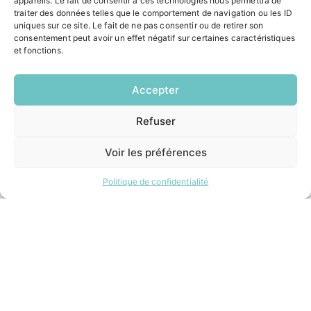
appareils. Le fait de consentir à ces technologies nous permettra de
Pôle santé
traiter des données telles que le comportement de navigation ou les ID
Le Saucatais
uniques sur ce site. Le fait de ne pas consentir ou de retirer son
Formalités administratives
consentement peut avoir un effet négatif sur certaines caractéristiques
Restauration scolaire
et fonctions.
Demander un composteur
Accepter
INFORMATIONS LÉGALES
Refuser
EN
1 CLIC
Mentions légales
Politique de confidentialité
Voir les préférences
Plan du site
Politique de confidentialité
ESPACE MUNICIPALITÉ
Contacter la mairie
Pôle santé
Le Saucatais
Formalités administratives
Restauration scolaire