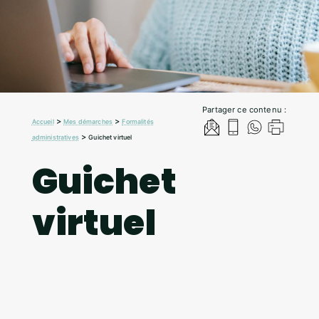
Partager ce contenu :
>
>
Accueil
Mes démarches
Formalités
>
administratives
Guichet virtuel
Guichet
virtuel