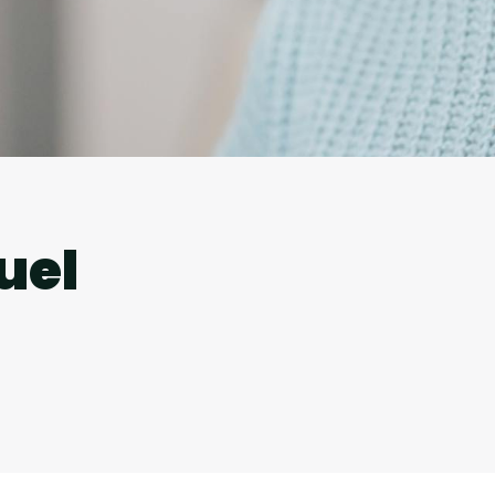
l
uel