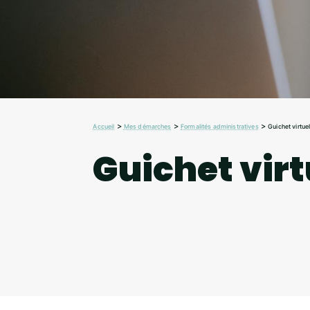
>
>
>
Accueil
Mes démarches
Formalités administratives
Guichet virtue
Guichet virt