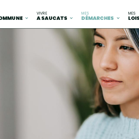
A
VIVRE
MES
MES
OMMUNE
A SAUCATS
DÉMARCHES
LOI