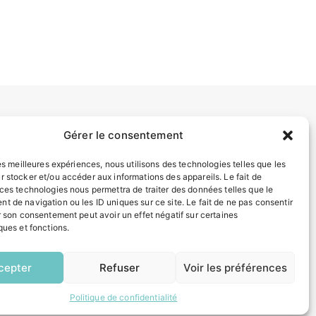
Gérer le consentement
INFORMATIONS LÉGALES
Mentions légales
les meilleures expériences, nous utilisons des technologies telles que les
Politique de confidentialité
r stocker et/ou accéder aux informations des appareils. Le fait de
Plan du site
 ces technologies nous permettra de traiter des données telles que le
t de navigation ou les ID uniques sur ce site. Le fait de ne pas consentir
r son consentement peut avoir un effet négatif sur certaines
ques et fonctions.
ESPACE MUNICIPALITÉ
EN
1 CLIC
cepter
Refuser
Voir les préférences
Politique de confidentialité