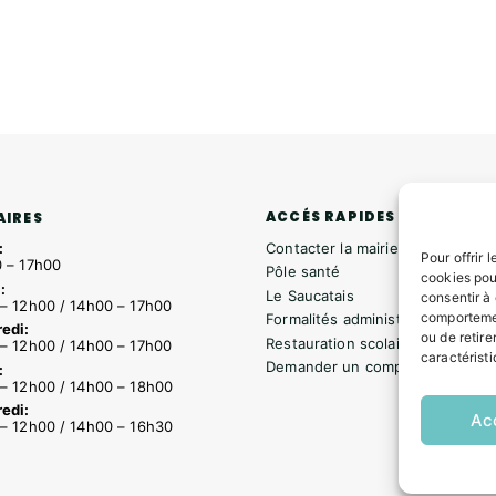
ACCÉS RAPIDES
AIRES
Contacter la mairie
:
Pour offrir 
 – 17h00
Pôle santé
cookies pou
:
Le Saucatais
consentir à
– 12h00 / 14h00 – 17h00
comportemen
Formalités administratives
edi:
ou de retire
Restauration scolaire
– 12h00 / 14h00 – 17h00
caractéristi
Demander un composteur
:
– 12h00 / 14h00 – 18h00
edi:
Ac
– 12h00 / 14h00 – 16h30