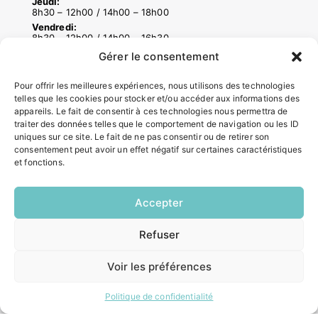
Jeudi:
8h30 – 12h00 / 14h00 – 18h00
Vendredi:
8h30 – 12h00 / 14h00 – 16h30
Gérer le consentement
ACCÉS RAPIDES
Pour offrir les meilleures expériences, nous utilisons des technologies
telles que les cookies pour stocker et/ou accéder aux informations des
Contacter la mairie
appareils. Le fait de consentir à ces technologies nous permettra de
Pôle santé
traiter des données telles que le comportement de navigation ou les ID
uniques sur ce site. Le fait de ne pas consentir ou de retirer son
Le Saucatais
consentement peut avoir un effet négatif sur certaines caractéristiques
Formalités administratives
et fonctions.
Restauration scolaire
Demander un composteur
Accepter
INFORMATIONS LÉGALES
Refuser
EN
1 CLIC
Mentions légales
Voir les préférences
Politique de confidentialité
Plan du site
Politique de confidentialité