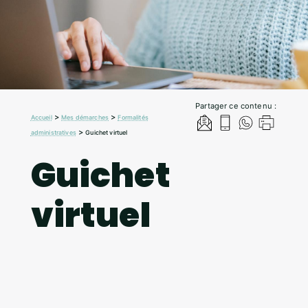
Partager ce contenu :
>
>
Accueil
Mes démarches
Formalités
>
administratives
Guichet virtuel
Guichet
virtuel