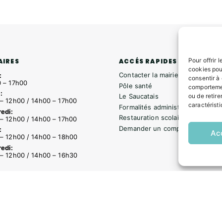
Pour offrir 
ACCÉS RAPIDES
AIRES
cookies pou
Contacter la mairie
:
consentir à
 – 17h00
Pôle santé
comportemen
:
ou de retire
Le Saucatais
– 12h00 / 14h00 – 17h00
caractéristi
Formalités administratives
edi:
Restauration scolaire
– 12h00 / 14h00 – 17h00
Demander un composteur
:
Ac
– 12h00 / 14h00 – 18h00
edi:
– 12h00 / 14h00 – 16h30