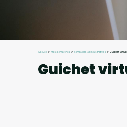
>
>
>
Accueil
Mes démarches
Formalités administratives
Guichet virtue
Guichet virt