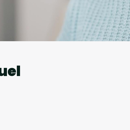
l
uel