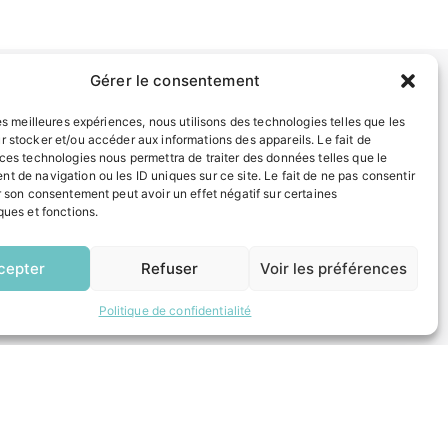
Gérer le consentement
les meilleures expériences, nous utilisons des technologies telles que les
INFORMATIONS LÉGALES
r stocker et/ou accéder aux informations des appareils. Le fait de
Mentions légales
 ces technologies nous permettra de traiter des données telles que le
Politique de confidentialité
t de navigation ou les ID uniques sur ce site. Le fait de ne pas consentir
r son consentement peut avoir un effet négatif sur certaines
Plan du site
ques et fonctions.
EN
1 CLIC
ESPACE MUNICIPALITÉ
cepter
Refuser
Voir les préférences
Politique de confidentialité