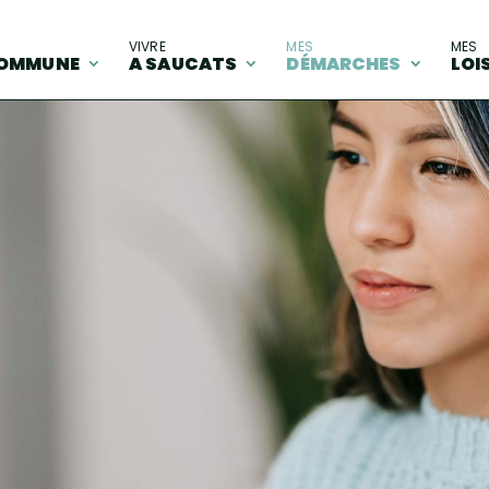
A
VIVRE
MES
MES
OMMUNE
A SAUCATS
DÉMARCHES
LOI