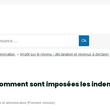
sommation
Impôt sur le revenu : déclaration et revenus à déclarer
>
 Comment sont imposées les indem
le et administrative (Première ministre)