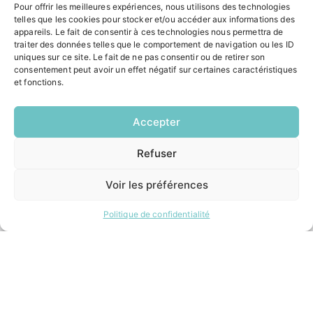
Pour offrir les meilleures expériences, nous utilisons des technologies
ACCÉS RAPIDES
telles que les cookies pour stocker et/ou accéder aux informations des
appareils. Le fait de consentir à ces technologies nous permettra de
Contacter la mairie
traiter des données telles que le comportement de navigation ou les ID
Pôle santé
uniques sur ce site. Le fait de ne pas consentir ou de retirer son
Le Saucatais
consentement peut avoir un effet négatif sur certaines caractéristiques
et fonctions.
Formalités administratives
Restauration scolaire
Demander un composteur
Accepter
Refuser
EN
INFORMATIONS LÉGALES
1 CLIC
Mentions légales
Voir les préférences
Politique de confidentialité
Plan du site
Politique de confidentialité
ESPACE MUNICIPALITÉ