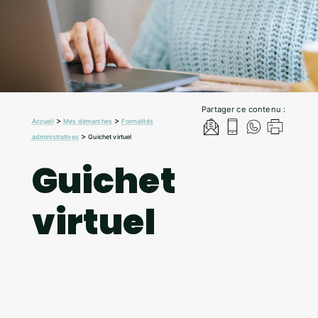
Partager ce contenu :
>
>
Accueil
Mes démarches
Formalités
>
administratives
Guichet virtuel
Guichet
virtuel