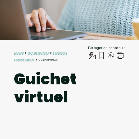
Partager ce contenu :
>
>
Accueil
Mes démarches
Formalités
>
administratives
Guichet virtuel
Guichet
virtuel