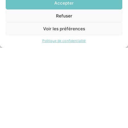
Accepter
Refuser
INFORMATIONS LÉGALES
EN
1 CLIC
Mentions légales
Voir les préférences
Politique de confidentialité
Plan du site
Politique de confidentialité
ESPACE MUNICIPALITÉ
Contacter la mairie
Pôle santé
Le Saucatais
Formalités administratives
Restauration scolaire
Demander un composteur
Site développé avec ♥ par
Timecom