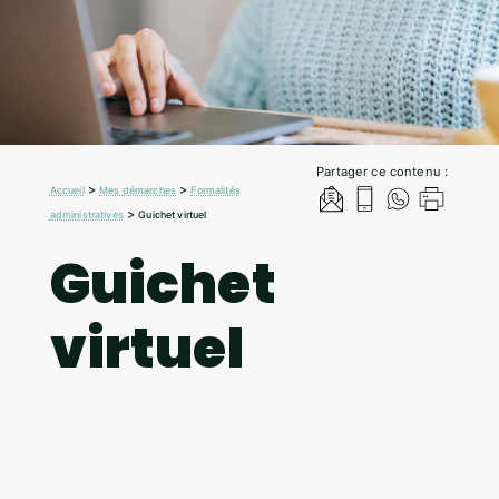
Partager ce contenu :
>
>
Accueil
Mes démarches
Formalités
>
administratives
Guichet virtuel
Guichet
virtuel