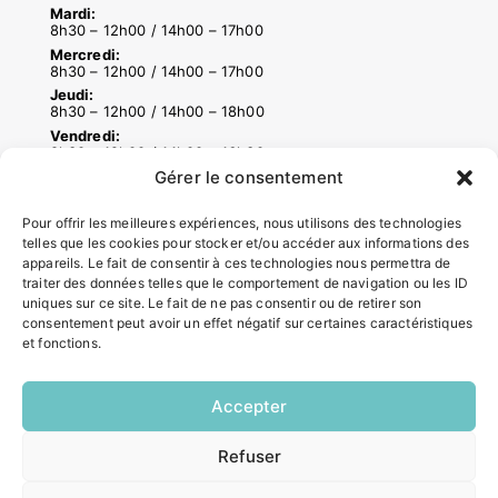
Mardi:
8h30 – 12h00 / 14h00 – 17h00
Mercredi:
8h30 – 12h00 / 14h00 – 17h00
Jeudi:
8h30 – 12h00 / 14h00 – 18h00
Vendredi:
8h30 – 12h00 / 14h00 – 16h30
Gérer le consentement
Pour offrir les meilleures expériences, nous utilisons des technologies
ACCÉS RAPIDES
telles que les cookies pour stocker et/ou accéder aux informations des
Contacter la mairie
appareils. Le fait de consentir à ces technologies nous permettra de
traiter des données telles que le comportement de navigation ou les ID
Pôle santé
uniques sur ce site. Le fait de ne pas consentir ou de retirer son
Le Saucatais
consentement peut avoir un effet négatif sur certaines caractéristiques
Formalités administratives
et fonctions.
Restauration scolaire
Demander un composteur
Accepter
INFORMATIONS LÉGALES
Refuser
EN
1 CLIC
Mentions légales