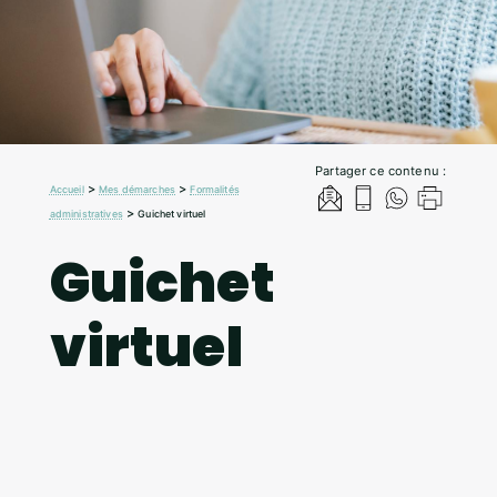
Partager ce contenu :
>
>
Accueil
Mes démarches
Formalités
>
administratives
Guichet virtuel
Guichet
virtuel