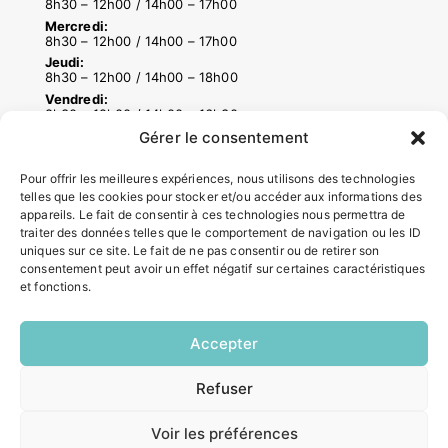
8h30 – 12h00 / 14h00 – 17h00
Mercredi:
8h30 – 12h00 / 14h00 – 17h00
Jeudi:
8h30 – 12h00 / 14h00 – 18h00
Vendredi:
8h30 – 12h00 / 14h00 – 16h30
Gérer le consentement
Pour offrir les meilleures expériences, nous utilisons des technologies
ACCÉS RAPIDES
telles que les cookies pour stocker et/ou accéder aux informations des
Contacter la mairie
appareils. Le fait de consentir à ces technologies nous permettra de
Pôle santé
traiter des données telles que le comportement de navigation ou les ID
uniques sur ce site. Le fait de ne pas consentir ou de retirer son
Le Saucatais
consentement peut avoir un effet négatif sur certaines caractéristiques
Formalités administratives
et fonctions.
Restauration scolaire
Demander un composteur
Accepter
INFORMATIONS LÉGALES
Refuser
EN
1 CLIC
Mentions légales
Voir les préférences
Politique de confidentialité