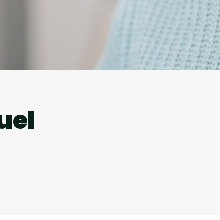
l
uel