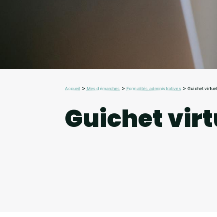
>
>
>
Accueil
Mes démarches
Formalités administratives
Guichet virtue
Guichet virt