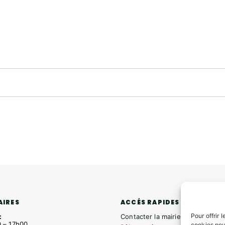
ACCÉS RAPIDES
AIRES
Pour offrir 
Contacter la mairie
:
 – 17h00
cookies pou