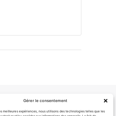
Gérer le consentement
INFORMATIONS LÉGALES
les meilleures expériences, nous utilisons des technologies telles que les
Mentions légales
r stocker et/ou accéder aux informations des appareils. Le fait de