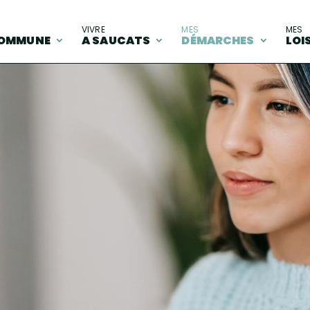
A
VIVRE
MES
MES
OMMUNE
A SAUCATS
DÉMARCHES
LOI