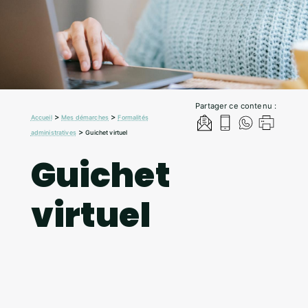
Partager ce contenu :
>
>
Accueil
Mes démarches
Formalités
>
administratives
Guichet virtuel
Guichet
virtuel