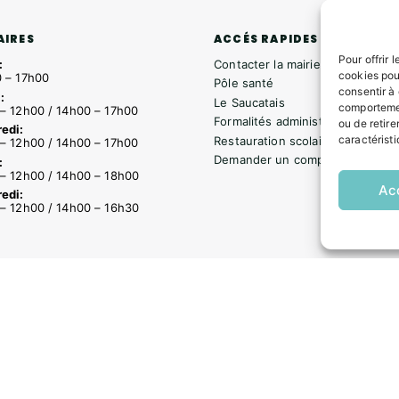
ACCÉS RAPIDES
AIRES
Pour offrir 
Contacter la mairie
:
cookies pou
 – 17h00
Pôle santé
consentir à
:
Le Saucatais
comportemen
– 12h00 / 14h00 – 17h00
Formalités administratives
ou de retire
edi:
caractéristi
Restauration scolaire
– 12h00 / 14h00 – 17h00
Demander un composteur
:
– 12h00 / 14h00 – 18h00
Ac
edi:
– 12h00 / 14h00 – 16h30
s
Formalités administratives
Restauration scolaire
Demander