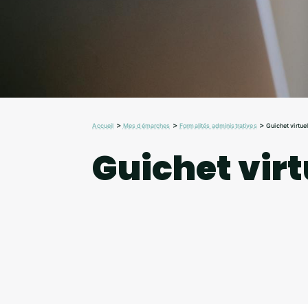
>
>
>
Accueil
Mes démarches
Formalités administratives
Guichet virtue
Guichet virt