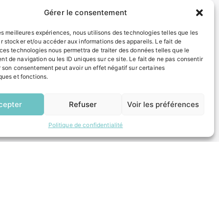
Gérer le consentement
INFORMATIONS LÉGALES
les meilleures expériences, nous utilisons des technologies telles que les
Mentions légales
r stocker et/ou accéder aux informations des appareils. Le fait de
Politique de confidentialité
 ces technologies nous permettra de traiter des données telles que le
Plan du site
t de navigation ou les ID uniques sur ce site. Le fait de ne pas consentir
r son consentement peut avoir un effet négatif sur certaines
ques et fonctions.
ESPACE MUNICIPALITÉ
EN
1 CLIC
cepter
Refuser
Voir les préférences
Politique de confidentialité
 un composteur