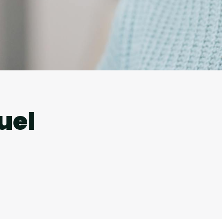
l
uel