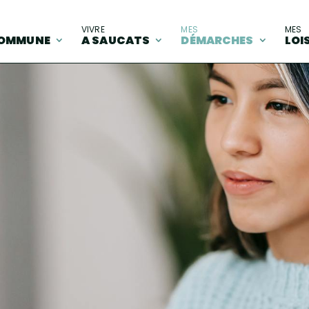
A
VIVRE
MES
MES
OMMUNE
A SAUCATS
DÉMARCHES
LOI