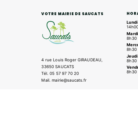
HOR
VOTRE MAIRIE DE SAUCATS
Lundi
14h00
Mardi
8h30 
Mercr
8h30 
Jeudi
4 rue Louis Roger GIRAUDEAU,
8h30 
33650 SAUCATS
Vendr
8h30 
Tél.
05 57 97 70 20
Mail.
mairie@saucats.fr
NOUS CONTACTER
Contacter la mairie
Pôle santé
Le Saucatai
Site développé avec ♥ par
Timecom