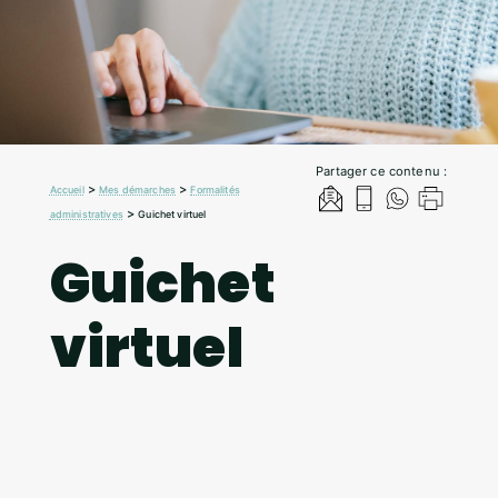
Partager ce contenu :
>
>
Accueil
Mes démarches
Formalités
>
administratives
Guichet virtuel
Guichet
virtuel