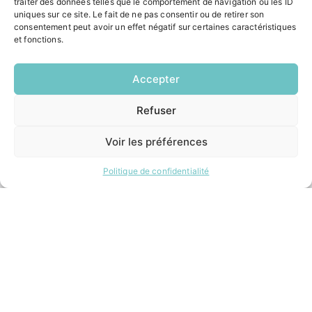
traiter des données telles que le comportement de navigation ou les ID
Contacter la mairie
uniques sur ce site. Le fait de ne pas consentir ou de retirer son
Pôle santé
consentement peut avoir un effet négatif sur certaines caractéristiques
et fonctions.
Le Saucatais
Formalités administratives
Restauration scolaire
Accepter
Demander un composteur
Refuser
EN
1 CLIC
INFORMATIONS LÉGALES
Voir les préférences
Mentions légales
Politique de confidentialité
Politique de confidentialité
Plan du site
ESPACE MUNICIPALITÉ
Contacter la mairie
Pôle santé
Le Saucatais