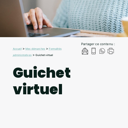
Partager ce contenu :
>
>
Accueil
Mes démarches
Formalités
>
administratives
Guichet virtuel
Guichet
virtuel