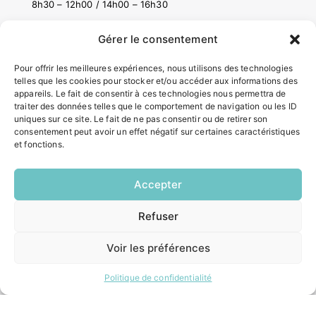
8h30 – 12h00 / 14h00 – 16h30
Gérer le consentement
ACCÉS RAPIDES
Pour offrir les meilleures expériences, nous utilisons des technologies
Contacter la mairie
telles que les cookies pour stocker et/ou accéder aux informations des
Pôle santé
appareils. Le fait de consentir à ces technologies nous permettra de
Le Saucatais
traiter des données telles que le comportement de navigation ou les ID
Formalités administratives
uniques sur ce site. Le fait de ne pas consentir ou de retirer son
consentement peut avoir un effet négatif sur certaines caractéristiques
Restauration scolaire
et fonctions.
Demander un composteur
Accepter
INFORMATIONS LÉGALES
Refuser
Mentions légales
EN
1 CLIC
Politique de confidentialité
Voir les préférences
Plan du site
Politique de confidentialité
ESPACE MUNICIPALITÉ