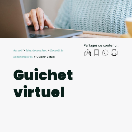
Partager ce contenu :
>
>
Accueil
Mes démarches
Formalités
>
administratives
Guichet virtuel
Guichet
virtuel