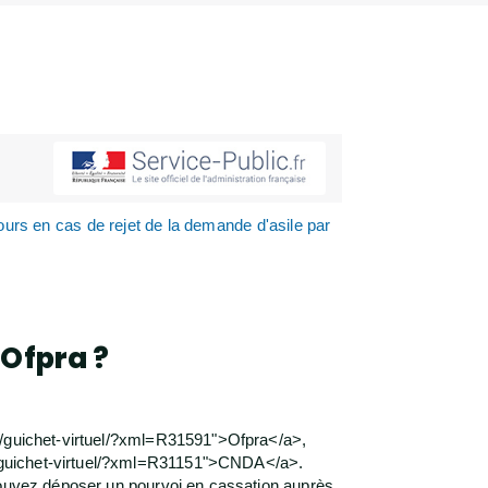
urs en cas de rejet de la demande d'asile par
'Ofpra ?
s/guichet-virtuel/?xml=R31591">Ofpra</a>,
s/guichet-virtuel/?xml=R31151">CNDA</a>.
pouvez déposer un pourvoi en cassation auprès