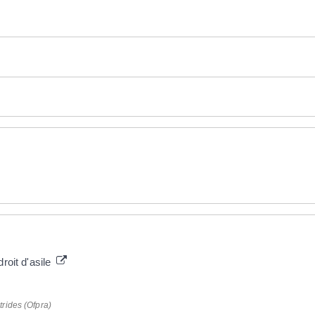
roit d'asile
trides (Ofpra)