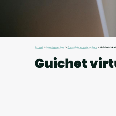
>
>
>
Accueil
Mes démarches
Formalités administratives
Guichet virtue
Guichet virt