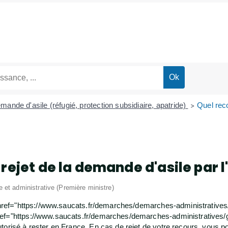
mande d'asile (réfugié, protection subsidiaire, apatride)
Quel reco
>
rejet de la demande d'asile par l
le et administrative (Première ministre)
<a href="https://www.saucats.fr/demarches/demarches-administrative
ref="https://www.saucats.fr/demarches/demarches-administrative
torisé à rester en France. En cas de rejet de votre recours, vous 