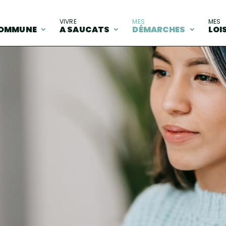
A
VIVRE
MES
MES
OMMUNE
A SAUCATS
DÉMARCHES
LOI