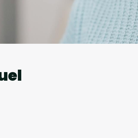
l
uel