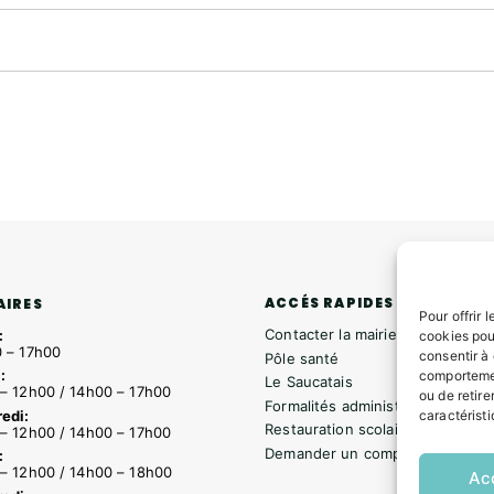
ACCÉS RAPIDES
AIRES
Pour offrir 
Contacter la mairie
:
cookies pou
 – 17h00
consentir à
Pôle santé
:
comportemen
Le Saucatais
– 12h00 / 14h00 – 17h00
ou de retire
Formalités administratives
edi:
caractéristi
Restauration scolaire
– 12h00 / 14h00 – 17h00
Demander un composteur
:
– 12h00 / 14h00 – 18h00
Ac