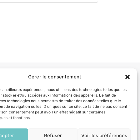
Gérer le consentement
INFORMATIONS LÉGALES
les meilleures expériences, nous utilisons des technologies telles que les
Mentions légales
r stocker et/ou accéder aux informations des appareils. Le fait de
 ces technologies nous permettra de traiter des données telles que le
Politique de confidentialité
t de navigation ou les ID uniques sur ce site. Le fait de ne pas consentir
Plan du site
r son consentement peut avoir un effet négatif sur certaines
ques et fonctions.
EN
ESPACE MUNICIPALITÉ
1 CLIC
cepter
Refuser
Voir les préférences