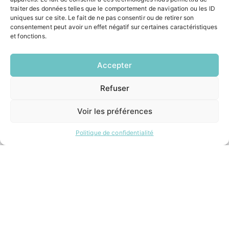
Contacter la mairie
traiter des données telles que le comportement de navigation ou les ID
Pôle santé
uniques sur ce site. Le fait de ne pas consentir ou de retirer son
Le Saucatais
consentement peut avoir un effet négatif sur certaines caractéristiques
et fonctions.
Formalités administratives
Restauration scolaire
Demander un composteur
Accepter
Refuser
EN
INFORMATIONS LÉGALES
1 CLIC
Mentions légales
Voir les préférences
Politique de confidentialité
Plan du site
Politique de confidentialité
ESPACE MUNICIPALITÉ
Contacter la mairie
Pôle santé
Le Saucatais