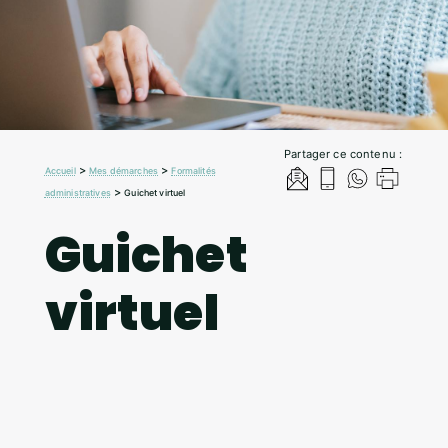
Partager ce contenu :
>
>
Accueil
Mes démarches
Formalités
>
administratives
Guichet virtuel
Guichet
virtuel