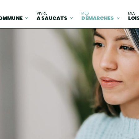
A
VIVRE
MES
MES
OMMUNE
A SAUCATS
DÉMARCHES
LOI