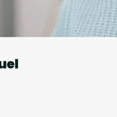
l
uel