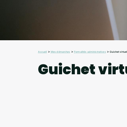
>
>
>
Accueil
Mes démarches
Formalités administratives
Guichet virtue
Guichet virt