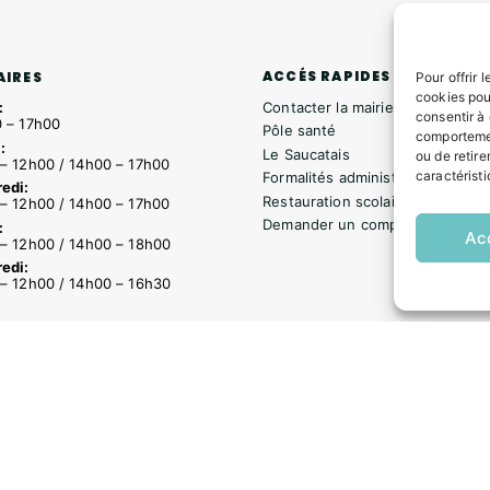
ACCÉS RAPIDES
AIRES
Pour offrir 
cookies pou
Contacter la mairie
:
consentir à
 – 17h00
Pôle santé
comportemen
:
Le Saucatais
ou de retire
– 12h00 / 14h00 – 17h00
caractéristi
Formalités administratives
edi:
Restauration scolaire
– 12h00 / 14h00 – 17h00
Demander un composteur
:
Ac
– 12h00 / 14h00 – 18h00
edi:
– 12h00 / 14h00 – 16h30
s
Formalités administratives
Restauration scolaire
Demander