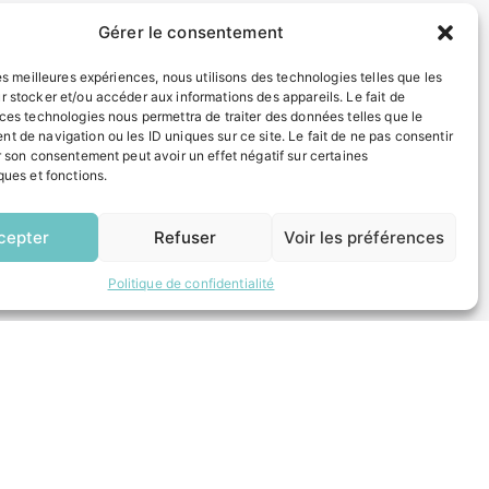
Gérer le consentement
INFORMATIONS LÉGALES
les meilleures expériences, nous utilisons des technologies telles que les
r stocker et/ou accéder aux informations des appareils. Le fait de
Mentions légales
 ces technologies nous permettra de traiter des données telles que le
Politique de confidentialité
t de navigation ou les ID uniques sur ce site. Le fait de ne pas consentir
Plan du site
r son consentement peut avoir un effet négatif sur certaines
ques et fonctions.
EN
ESPACE MUNICIPALITÉ
1 CLIC
cepter
Refuser
Voir les préférences
Politique de confidentialité
 un composteur