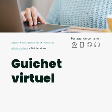
Partager ce contenu :
>
>
Accueil
Mes démarches
Formalités
>
administratives
Guichet virtuel
Guichet
virtuel